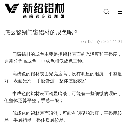
怎么鉴别门窗铝材的成色呢？
125
2024-11-21
门窗铝材的成色主要是指铝材表面的光泽度和平整度，
通常分为高成色、中成色和低成色三种。
高成色的铝材表面光亮度高，没有明显的瑕疵，平整度
好，表面光滑，手感舒适，整体质感较好；
中成色的铝材表面稍显暗淡，可能有一些细微的瑕疵，
但整体还算平整，手感一般；
低成色的铝材表面暗淡，可能有明显的瑕疵，平整度较
差，手感粗糙，整体质感较差。