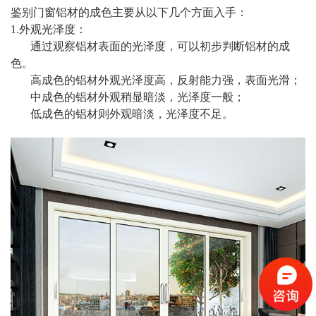
鉴别门窗铝材的成色主要从以下几个方面入手：
1.外观光泽度：
通过观察铝材表面的光泽度，可以初步判断铝材的成
色。
高成色的铝材外观光泽度高，反射能力强，表面光滑；
中成色的铝材外观稍显暗淡，光泽度一般；
低成色的铝材则外观暗淡，光泽度不足。